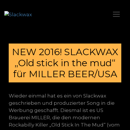
NEW 2016! SLACKWAX
„Old stick in the mud“
für MILLER BEER/USA
Wieder einmal hat es ein von Slackwax
geschrieben und produzierter Song in die
Werbung geschafft. Diesmal ist es US
Brauerei MILLER, die den modernen
Rockabilly Killer „Old Stick In The Mud“ (vom